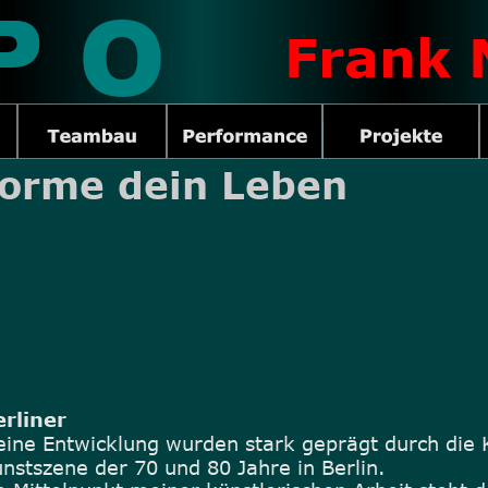
P O
Frank 
forme dein Leben
rliner
ine Entwicklung wurden stark geprägt durch die 
nstszene der 70 und 80 Jahre in Berlin.