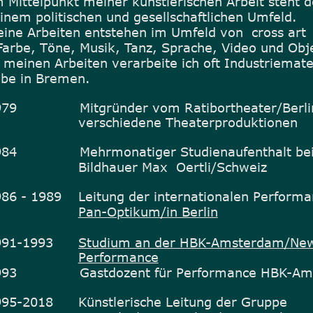
 Mittelpunkt meiner künstlerischen Arbeit steht d
inem politischen und gesellschaftlichen Umfeld.
ine Arbeiten entstehen im Umfeld von  cross art 
Farbe, Töne, Musik, Tanz, Sprache, Video und Obj
 meinen Arbeiten verarbeite ich oft Industriemate
be in Bremen.
79               Mitgründer vom Ratibortheater/Berli
                    verschiedene Theaterproduktionen
84               Mehrmonatiger Studienaufenthalt be
                    Bildhauer Max  Oertli/Schweiz
86 - 1989    Leitung der internationalen Perform
Pan-Optikum/in Berlin
991-1993      
Studium an der HBK-Amsterdam/Ne
Performance
93               Gastdozent für Performance HBK-
95-2018      Künstlerische Leitung der Gruppe