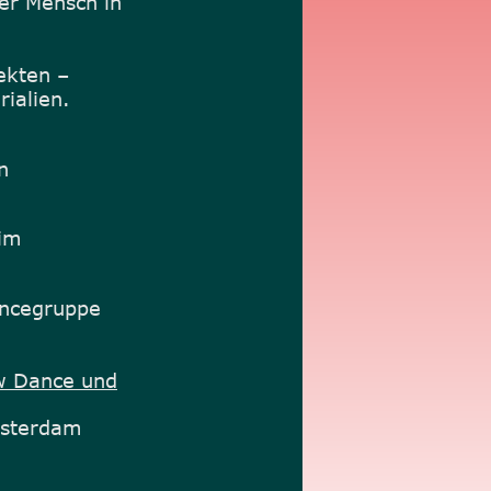
er Mensch in 
 
ekten –
rialien.
n
im 
ancegruppe 
w Dance und
Amsterdam