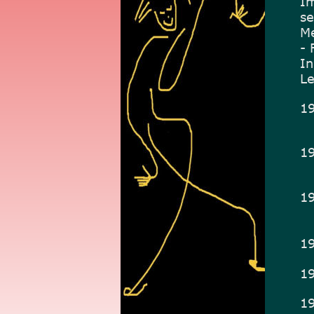
Im
se
Me
- 
In
Le
19
  
19
  
19
      1
19
19