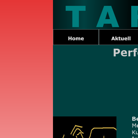
T A 
Per
Be
Me
Ku