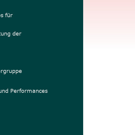
s für
itung der
tlergruppe
und Performances                 